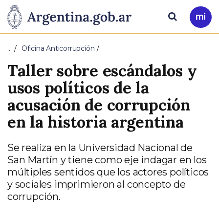
Pasar al contenido principal
Presidencia
Buscar
Ir
a
de
Mi
…
Oficina Anticorrupción
Arg
la
Taller sobre escándalos y
Nación
usos políticos de la
acusación de corrupción
en la historia argentina
Se realiza en la Universidad Nacional de
San Martín y tiene como eje indagar en los
múltiples sentidos que los actores políticos
y sociales imprimieron al concepto de
corrupción.