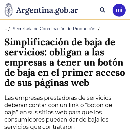
Pasar al contenido principal
Presidencia
Buscar
Ir
a
de
Mi
…
Secretaría de Coordinación de Producción
Arg
la
Simplificación de baja de
Nación
servicios: obligan a las
empresas a tener un botón
de baja en el primer acceso
de sus páginas web
Las empresas prestadoras de servicios
deberán contar con un link o “botón de
baja” en sus sitios web para que los
consumidores puedan dar de baja los
servicios que contrataron