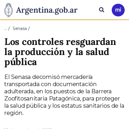
Pasar al contenido principal
Presidencia
Buscar
Ir
a
de
Mi
…
Senasa
Arg
la
Los controles resguardan
Nación
la producción y la salud
pública
El Senasa decomisó mercadería
transportada con documentación
adulterada, en los puestos de la Barrera
Zoofitosanitaria Patagónica, para proteger
la salud pública y los estatus sanitarios de la
región.