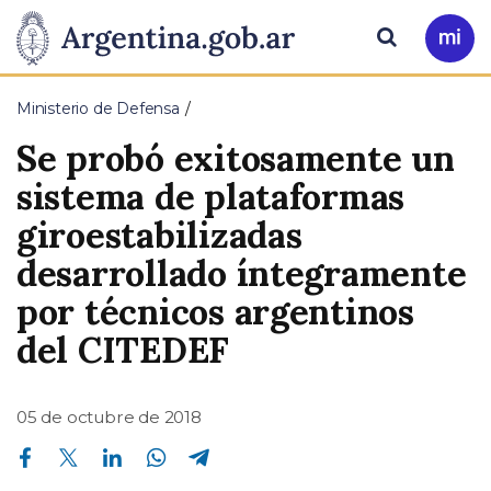
Pasar al contenido principal
Presidencia
Buscar
Ir
a
de
Mi
Ministerio de Defensa
Arg
la
Se probó exitosamente un
Nación
sistema de plataformas
giroestabilizadas
desarrollado íntegramente
por técnicos argentinos
del CITEDEF
05 de octubre de 2018
Compartir en Facebook
Compartir en Twitter
Compartir en Linkedin
Compartir en Whatsapp
Compartir en Telegram