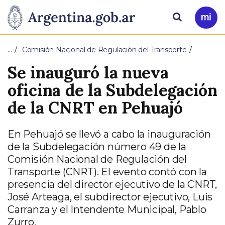
Pasar al contenido principal
Presidencia
Buscar
Ir
a
de
Mi
…
Comisión Nacional de Regulación del Transporte
Arg
la
Se inauguró la nueva
Nación
oficina de la Subdelegación
de la CNRT en Pehuajó
En Pehuajó se llevó a cabo la inauguración
de la Subdelegación número 49 de la
Comisión Nacional de Regulación del
Transporte (CNRT). El evento contó con la
presencia del director ejecutivo de la CNRT,
José Arteaga, el subdirector ejecutivo, Luis
Carranza y el Intendente Municipal, Pablo
Zurro.