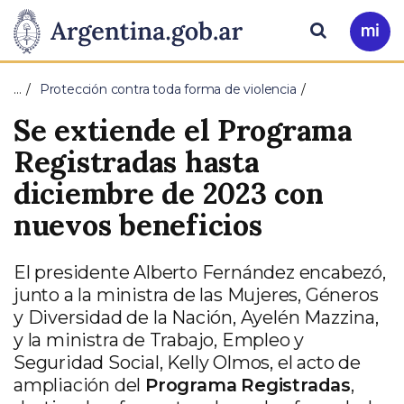
Pasar al contenido principal
Presidencia
Buscar
Ir
a
de
Mi
…
Protección contra toda forma de violencia
Arg
la
Se extiende el Programa
Nación
Registradas hasta
diciembre de 2023 con
nuevos beneficios
El presidente Alberto Fernández encabezó,
junto a la ministra de las Mujeres, Géneros
y Diversidad de la Nación, Ayelén Mazzina,
y la ministra de Trabajo, Empleo y
Seguridad Social, Kelly Olmos, el acto de
ampliación del
Programa Registradas
,