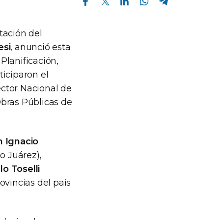
tación del
esi
, anunció esta
Planificación,
ticiparon el
rector Nacional de
Obras Públicas de
n Ignacio
o Juárez),
o Toselli
ovincias del país