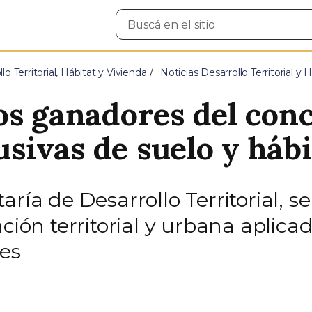
Buscar
en
el
sitio
lo Territorial, Hábitat y Vivienda
Noticias Desarrollo Territorial y
os ganadores del con
usivas de suelo y hábi
aría de Desarrollo Territorial, s
ación territorial y urbana aplic
les