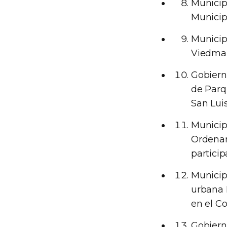
Municip
Municip
Municip
Viedma 
Gobiern
de Parq
San Luis
Municip
Ordenami
partici
Municip
urbana E
en el C
Gobiern