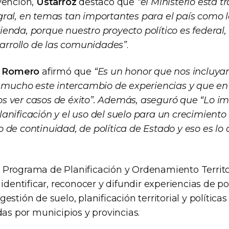
vención,
Ustarroz
destacó que
“el Ministerio está 
ral, en temas tan importantes para el país como l
vivienda, porque nuestro proyecto político es federal
sarrollo de las comunidades”
.
a Romero
afirmó que
“Es un honor que nos incluya
o mucho este intercambio de experiencias y que en l
 ver casos de éxito”. Además, aseguró que “Lo i
anificación y el uso del suelo para un crecimiento
 de continuidad, de política de Estado y eso es lo
Programa de Planificación y Ordenamiento Territor
 identificar, reconocer y difundir experiencias de po
estión de suelo, planificación territorial y políticas
das por municipios y provincias.