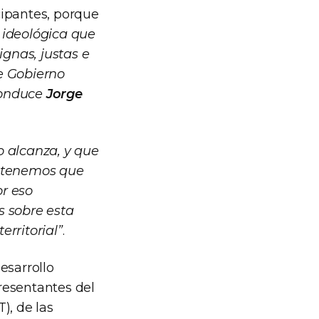
cipantes, porque
e ideológica que
gnas, justas e
te Gobierno
 conduce
Jorge
o alcanza, y que
o tenemos que
r eso
s sobre esta
rritorial”
.
esarrollo
presentantes del
), de las