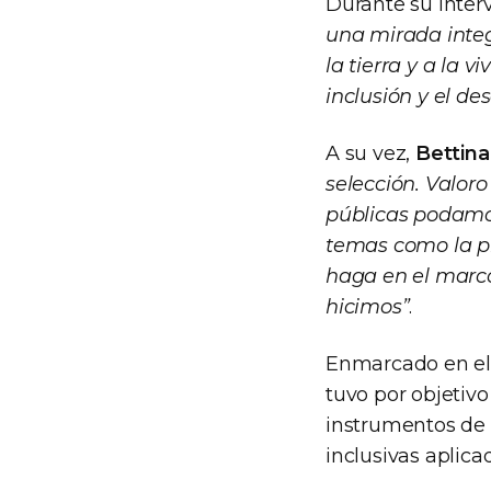
Durante su inter
una mirada integ
la tierra y a la 
inclusión y el de
A su vez,
Bettin
selección. Valor
públicas podamos
temas como la pl
haga en el marco
hicimos”
.
Enmarcado en el 
tuvo por objetivo
instrumentos de g
inclusivas aplica