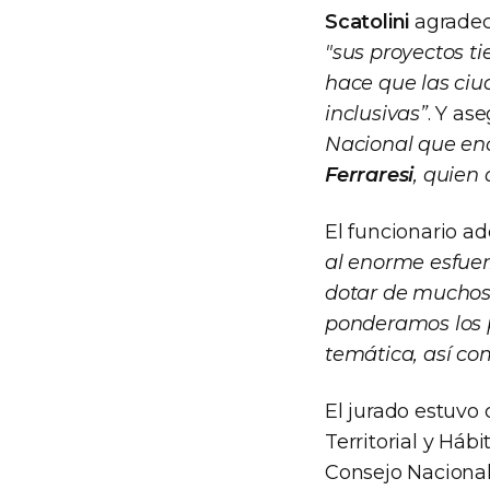
Scatolini
agrade
"sus proyectos ti
hace que las ciu
inclusivas”
. Y as
Nacional que e
Ferraresi
, quien
El funcionario a
al enorme esfuer
dotar de muchos 
ponderamos los p
temática, así co
El jurado estuvo 
Territorial y Háb
Consejo Nacional 