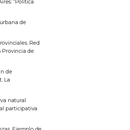
es: “Política
 urbana de
rovinciales. Red
 Provincia de
an de
. La
va natural
l participativa
Rozas. Ejemplo de