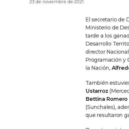
23 de noviembre de 2021
El secretario de D
Ministerio de Des
tarde a los gana
Desarrollo Territ
director Nacional
Programación y C
la Nación,
Alfred
También estuvier
Ustarroz
(Merced
Bettina Romero
(Sunchales), adem
que resultaron g