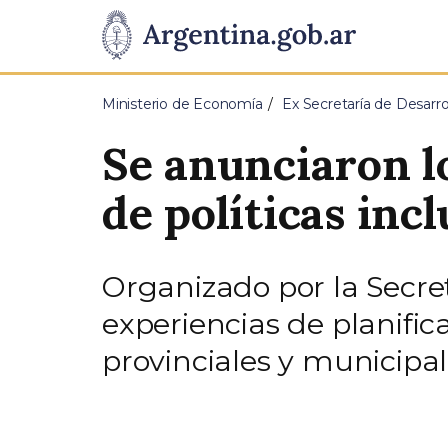
Pasar al contenido principal
Presidencia
de
Ministerio de Economía
Ex Secretaría de Desarrol
la
Se anunciaron l
Nación
de políticas incl
Organizado por la Secret
experiencias de planific
provinciales y municipa