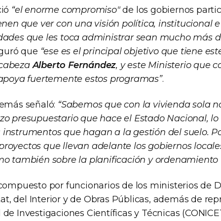
ció
“el enorme compromiso"
de los gobiernos parti
enen que ver con una visión política, institucional 
dades que les toca administrar sean mucho más di
eguró que
“ese es el principal objetivo que tiene es
ncabeza
Alberto Fernández
, y este Ministerio que
 apoya fuertemente estos programas”
.
demás señaló:
“Sabemos que con la vivienda sola n
zo presupuestario que hace el Estado Nacional, l
instrumentos que hagan a la gestión del suelo. Po
royectos que llevan adelante los gobiernos locale
mo también sobre la planificación y ordenamiento te
compuesto por funcionarios de los ministerios de D
itat, del Interior y de Obras Públicas, además de re
de Investigaciones Científicas y Técnicas (CONICET