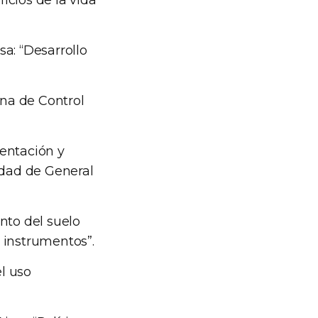
ficios de la vida
a: “Desarrollo
ina de Control
entación y
udad de General
nto del suelo
 instrumentos”.
el uso