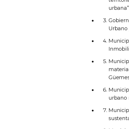
territor
urbana”
Gobiern
Urbano 
Municipi
Inmobili
Municip
materia
Güemes
Municip
urbano 
Municipi
sustenta