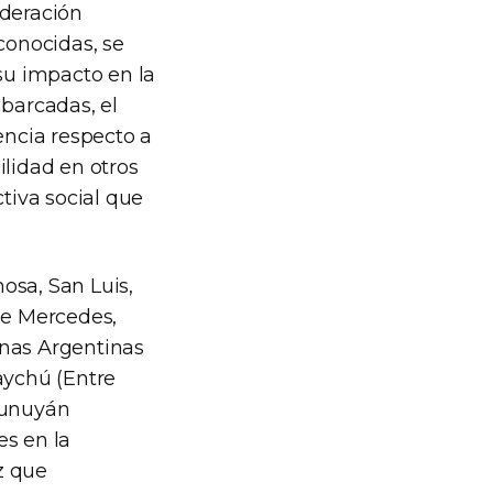
ederación
conocidas, se
 su impacto en la
abarcadas, el
encia respecto a
bilidad en otros
tiva social que
osa, San Luis,
de Mercedes,
inas Argentinas
aychú (Entre
Tunuyán
es en la
z que