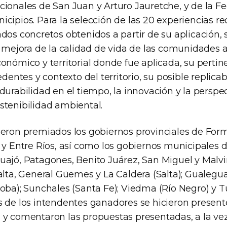
cionales de San Juan y Arturo Jauretche, y de la F
cipios. Para la selección de las 20 experiencias re
dos concretos obtenidos a partir de su aplicación,
y mejora de la calidad de vida de las comunidades 
onómico y territorial donde fue aplicada, su pertin
edentes y contexto del territorio, su posible replica
durabilidad en el tiempo, la innovación y la perspec
stenibilidad ambiental.
ueron premiados los gobiernos provinciales de Form
z y Entre Ríos, así como los gobiernos municipales 
uajó, Patagones, Benito Juárez, San Miguel y Malv
Salta, General Güemes y La Caldera (Salta); Gualegu
doba); Sunchales (Santa Fe); Viedma (Río Negro) y 
s de los intendentes ganadores se hicieron present
 y comentaron las propuestas presentadas, a la ve