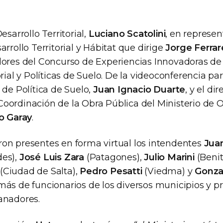
esarrollo Territorial,
Luciano Scatolini
, en represen
arrollo Territorial y Hábitat que dirige
Jorge Ferrar
dores del Concurso de Experiencias Innovadoras de 
orial y Políticas de Suelo. De la videoconferencia par
 de Política de Suelo,
Juan Ignacio Duarte
, y el di
oordinación de la Obra Pública del Ministerio de 
o Garay
.
on presentes en forma virtual los intendentes
Jua
es),
José Luis Zara
(Patagones),
Julio Marini
(Benit
(Ciudad de Salta),
Pedro Pesatti
(Viedma) y
Gonzal
ás de funcionarios de los diversos municipios y pr
anadores.