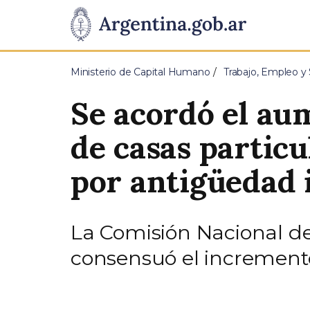
Pasar al contenido principal
Presidencia
de
Ministerio de Capital Humano
Trabajo, Empleo y 
la
Se acordó el aum
Nación
de casas particu
por antigüedad 
La Comisión Nacional de
consensuó el increment