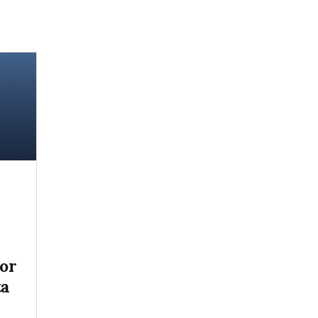
tor
ta