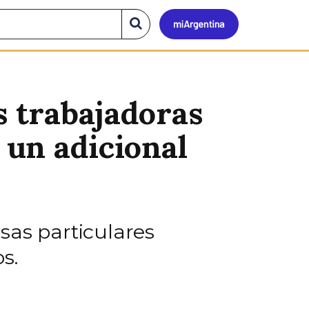
Mi
Buscar
en
el
Argen
sitio
s trabajadoras
 un adicional
sas particulares
s.