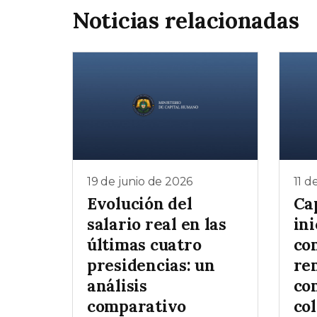
Noticias relacionadas
19 de junio de 2026
11 d
Evolución del
Ca
salario real en las
ini
últimas cuatro
co
presidencias: un
re
análisis
co
comparativo
col