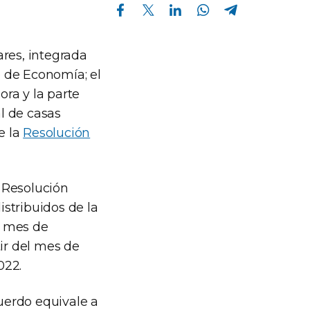
Compartir en Facebook
Compartir en Twitter
Compartir en Linkedin
Compartir en Whatsapp
Compartir en Telegram
ares, integrada
o de Economía; el
ora y la parte
l de casas
e la
Resolución
 Resolución
stribuidos de la
el mes de
tir del mes de
022.
cuerdo equivale a