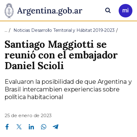
Pasar al contenido principal
Presidencia
Buscar
Ir
a
de
Mi
…
Noticias Desarrollo Territorial y Hábitat 2019-2023
Arg
la
Santiago Maggiotti se
Nación
reunió con el embajador
Daniel Scioli
Evaluaron la posibilidad de que Argentina y
Brasil intercambien experiencias sobre
política habitacional
25 de enero de 2023
Compartir en Facebook
Compartir en Twitter
Compartir en Linkedin
Compartir en Whatsapp
Compartir en Telegram