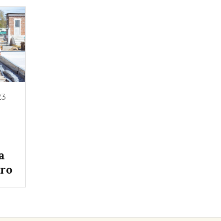
23
a
dro