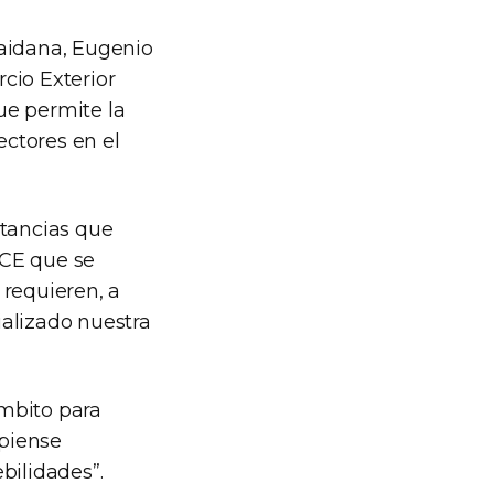
Maidana, Eugenio
cio Exterior
ue permite la
ectores en el
nstancias que
UCE que se
 requieren, a
ializado nuestra
mbito para
 piense
bilidades”.