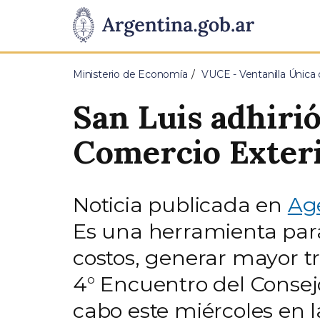
Pasar al contenido principal
Presidencia
de
Ministerio de Economía
VUCE - Ventanilla Única
la
San Luis adhirió
Nación
Comercio Exteri
Noticia publicada en
Age
Es una herramienta para 
costos, generar mayor t
4° Encuentro del Consejo
cabo este miércoles en l