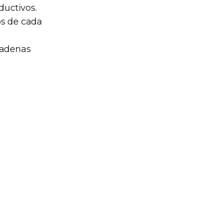
ductivos.
zos de cada
cadenas