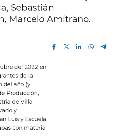
ca, Sebastián
ón, Marcelo Amitrano.
Compartir en Facebook
Compartir en Twitter
Compartir en Linkedin
Compartir en Whatsapp
Compartir en Telegram
tubre del 2022 en
rantes de la
 del año (y
 de Producción,
tria de Villa
vado y
an Luis y Escuela
mbas con materia