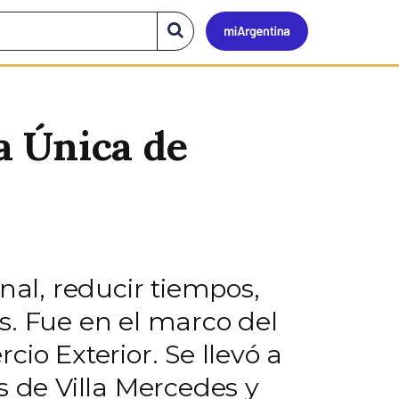
Mi
Buscar
en
el
Argen
sitio
la Única de
nal, reducir tiempos,
s. Fue en el marco del
io Exterior. Se llevó a
s de Villa Mercedes y