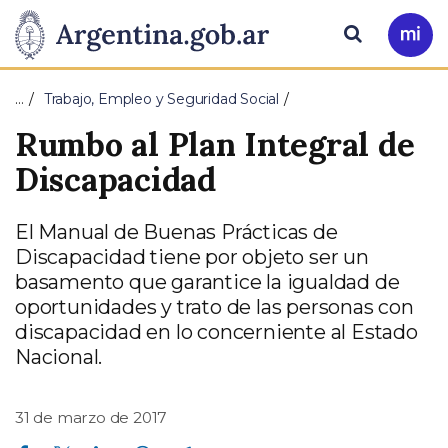
Pasar al contenido principal
Presidencia
Buscar
Ir
a
de
Mi
…
Trabajo, Empleo y Seguridad Social
Arg
la
Rumbo al Plan Integral de
Nación
Discapacidad
El Manual de Buenas Prácticas de
Discapacidad tiene por objeto ser un
basamento que garantice la igualdad de
oportunidades y trato de las personas con
discapacidad en lo concerniente al Estado
Nacional.
31 de marzo de 2017
Compartir en Facebook
Compartir en Twitter
Compartir en Linkedin
Compartir en Whatsapp
Compartir en Telegram