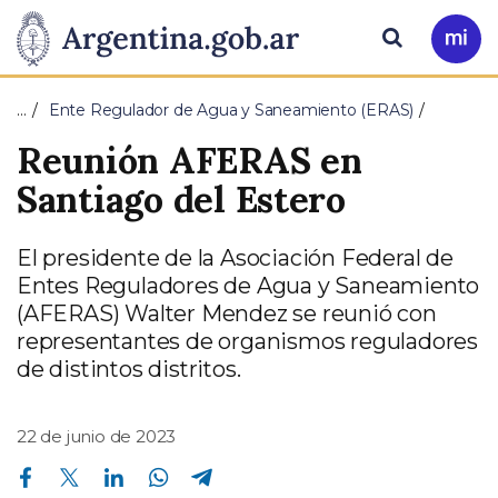
Pasar al contenido principal
Presidencia
Buscar
Ir
a
de
Mi
…
Ente Regulador de Agua y Saneamiento (ERAS)
Arg
la
Reunión AFERAS en
Nación
Santiago del Estero
El presidente de la Asociación Federal de
Entes Reguladores de Agua y Saneamiento
(AFERAS) Walter Mendez se reunió con
representantes de organismos reguladores
de distintos distritos.
22 de junio de 2023
Compartir en Facebook
Compartir en Twitter
Compartir en Linkedin
Compartir en Whatsapp
Compartir en Telegram