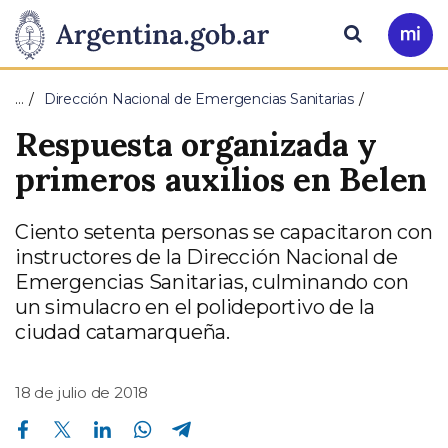
Pasar al contenido principal
Presidencia
Buscar
Ir
a
de
Mi
…
Dirección Nacional de Emergencias Sanitarias
Arg
la
Respuesta organizada y
Nación
primeros auxilios en Belen
Ciento setenta personas se capacitaron con
instructores de la Dirección Nacional de
Emergencias Sanitarias, culminando con
un simulacro en el polideportivo de la
ciudad catamarqueña.
18 de julio de 2018
Compartir en Facebook
Compartir en Twitter
Compartir en Linkedin
Compartir en Whatsapp
Compartir en Telegram