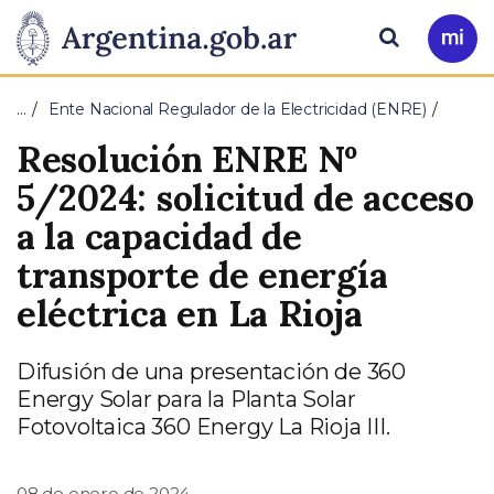
Pasar al contenido principal
Presidencia
Buscar
Ir
a
de
Mi
…
Ente Nacional Regulador de la Electricidad (ENRE)
Arg
la
Resolución ENRE Nº
Nación
5/2024: solicitud de acceso
a la capacidad de
transporte de energía
eléctrica en La Rioja
Difusión de una presentación de 360
Energy Solar para la Planta Solar
Fotovoltaica 360 Energy La Rioja III.
08 de enero de 2024