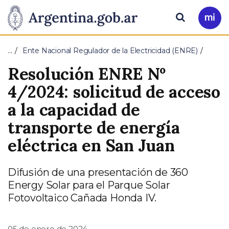
Pasar al contenido principal
Presidencia
Buscar
Ir
a
de
Mi
…
Ente Nacional Regulador de la Electricidad (ENRE)
Arg
la
Resolución ENRE Nº
Nación
4/2024: solicitud de acceso
a la capacidad de
transporte de energía
eléctrica en San Juan
Difusión de una presentación de 360
Energy Solar para el Parque Solar
Fotovoltaico Cañada Honda IV.
05 de enero de 2024