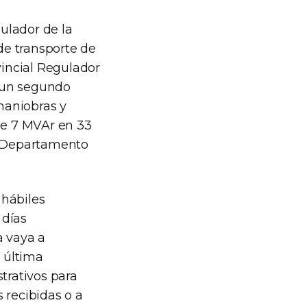
gulador de la
 de transporte de
incial Regulador
e un segundo
maniobras y
de 7 MVAr en 33
l Departamento
 hábiles
 días
a vaya a
a última
trativos para
 recibidas o a