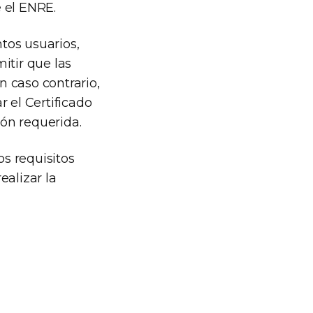
 el ENRE.
tos usuarios,
itir que las
 caso contrario,
 el Certificado
ón requerida.
os requisitos
alizar la