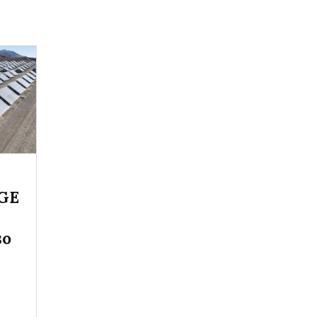
eGE
so