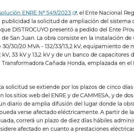
esolución ENRE N° 549/2023
, el Ente Nacional Re
a publicidad la solicitud de ampliación del sistema
a que DISTROCUYO presentó a pedido del Ente Prov
d de San Juan. La obra consiste en la instalación d
 30/30/20 MVA - 132/33/13,2 kV, equipamiento de 
2 kV, 33 kV y 13,2 kV y de un banco de capacitores 
ón Transformadora Cañada Honda, emplazada en e
ta solicitud se extiende por los plazos de cinco días
en los sitios web del ENRE y de CAMMESA, y de dos
n diario de amplia difusión del lugar donde la obr
 pueda verse afectado eléctricamente. A partir de l
uada, correrá un plazo de diez días hábiles adminis
sidere afectado en cuanto a prestaciones eléctricas