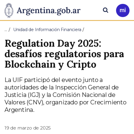
Pasar al contenido principal
Presidencia
Buscar
Ir
a
de
Mi
…
Unidad de Información Financiera
Arg
la
Regulation Day 2025:
Nación
desafíos regulatorios para
Blockchain y Cripto
La UIF participó del evento junto a
autoridades de la Inspección General de
Justicia (IGJ) y la Comisión Nacional de
Valores (CNV), organizado por Crecimiento
Argentina.
19 de marzo de 2025