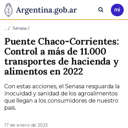
Pasar al contenido principal
Presidencia
Buscar
Ir
a
de
Mi
…
Senasa
Arg
la
Puente Chaco-Corrientes:
Nación
Control a más de 11.000
transportes de hacienda y
alimentos en 2022
Con estas acciones, el Senasa resguarda la
inocuidad y sanidad de los agroalimentos
que llegan a los consumidores de nuestro
país.
17 de enero de 2023