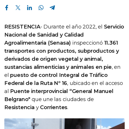
Compartir en Facebook
Compartir en Twitter
Compartir en Linkedin
Compartir en Whatsapp
Compartir en Telegram
RESISTENCIA
- Durante el año 2022, el
Servicio
Nacional de Sanidad y Calidad
Agroalimentaria (Senasa)
inspeccionó
11.361
transportes con productos, subproductos y
derivados de origen vegetal y animal,
sustancias alimenticias y animales en pie
, en
el
puesto de control Integral de Tráfico
Federal de la Ruta Nº 16
, ubicado en el acceso
al
Puente interprovincial “General Manuel
Belgrano"
que une las ciudades de
Resistencia
y
Corrientes
.