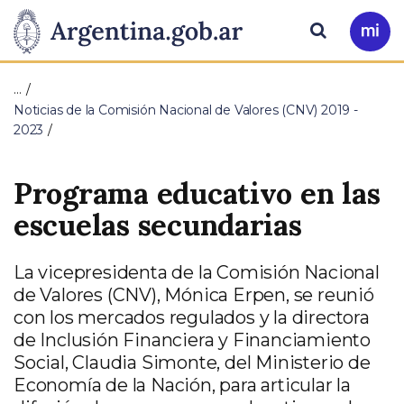
Pasar al contenido principal
Presidencia
Buscar
Ir
a
de
Mi
…
Arg
la
Noticias de la Comisión Nacional de Valores (CNV) 2019 -
2023
Nación
Programa educativo en las
escuelas secundarias
La vicepresidenta de la Comisión Nacional
de Valores (CNV), Mónica Erpen, se reunió
con los mercados regulados y la directora
de Inclusión Financiera y Financiamiento
Social, Claudia Simonte, del Ministerio de
Economía de la Nación, para articular la