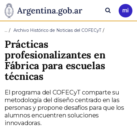
Pasar al contenido principal
Presidencia
Buscar
Ir
a
de
Mi
…
Archivo Histórico de Noticias del COFECyT
Arg
la
Prácticas
Nación
profesionalizantes en
Fábrica para escuelas
técnicas
El programa del COFECyT comparte su
metodología del diseño centrado en las
personas y propone desafíos para que los
alumnos encuentren soluciones
innovadoras.