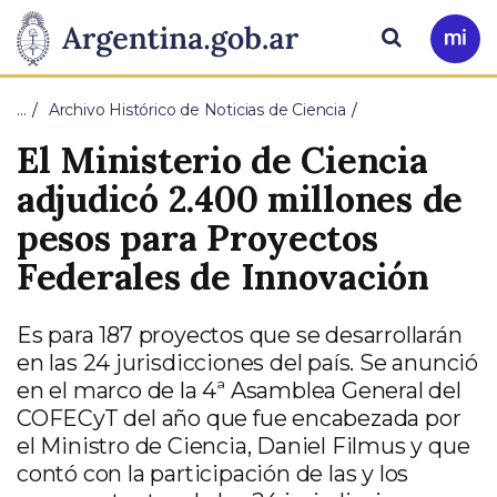
Pasar al contenido principal
Presidencia
Buscar
Ir
a
de
Mi
…
Archivo Histórico de Noticias de Ciencia
Arg
la
El Ministerio de Ciencia
Nación
adjudicó 2.400 millones de
pesos para Proyectos
Federales de Innovación
Es para 187 proyectos que se desarrollarán
en las 24 jurisdicciones del país. Se anunció
en el marco de la 4ª Asamblea General del
COFECyT del año que fue encabezada por
el Ministro de Ciencia, Daniel Filmus y que
contó con la participación de las y los