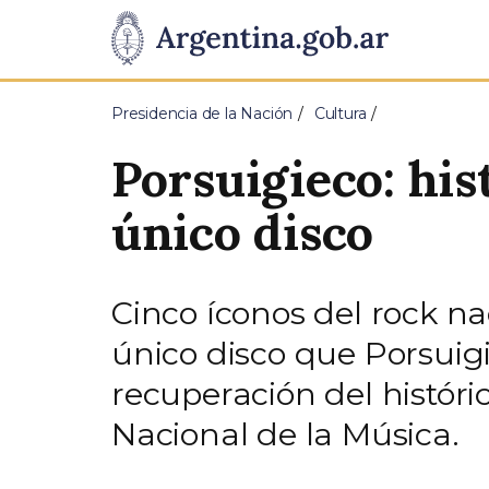
Pasar al contenido principal
Presidencia
de
Presidencia de la Nación
Cultura
la
Porsuigieco: his
Nación
único disco
Cinco íconos del rock na
único disco que Porsuigi
recuperación del históric
Nacional de la Música.