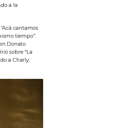
ndo a la
 “Acá cantamos
 mismo tiempo”.
 en Donato
irió sobre "La
ndo a Charly,