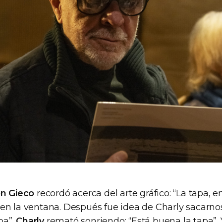
n Gieco
recordó acerca del arte gráfico: “La tapa, e
en la ventana. Después fue idea de Charly sacarnos
pa”.
Charly
remató sonriendo: “Está buena la tapa”. 