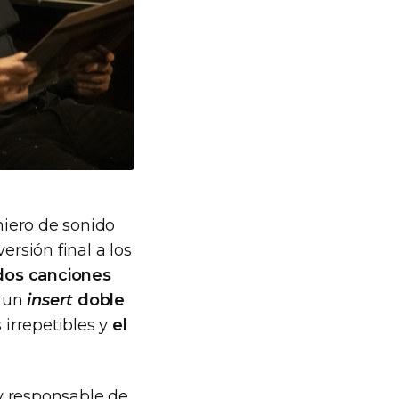
niero de sonido
rsión final a los
dos canciones
, un
insert
doble
 irrepetibles y
el
y responsable de