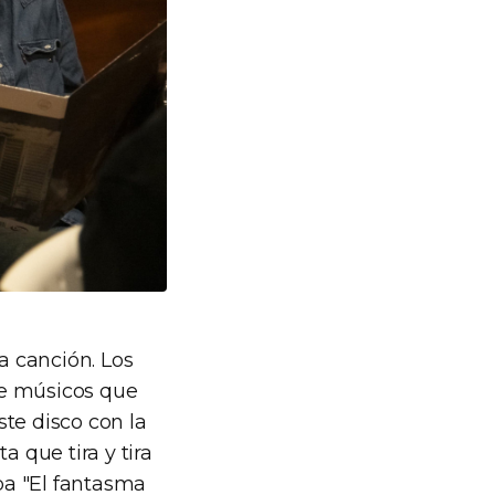
a canción. Los
re músicos que
te disco con la
a que tira y tira
ba "El fantasma