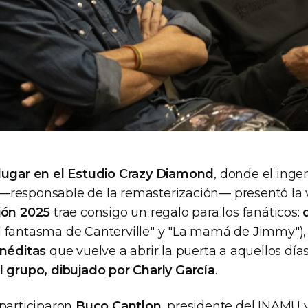
lugar en el Estudio Crazy Diamond
, donde el inge
—responsable de la remasterización— presentó la ve
ión 2025
trae consigo un regalo para los fanáticos:
l fantasma de Canterville" y "La mamá de Jimmy")
inéditas
que vuelve a abrir la puerta a aquellos días
l grupo, dibujado por Charly García
.
 participaron
Buco Cantlon
, presidente del INAMU 