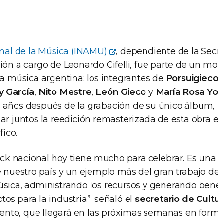
onal de la Música (INAMU)
, dependiente de la Sec
ción a cargo de Leonardo Cifelli, fue parte de un 
la música argentina: los integrantes de
Porsuigiec
y García
,
Nito Mestre
,
León Gieco
y
María Rosa Yo
 años después de la grabación de su único álbum, 
har juntos la reedición remasterizada de esta obra
fico.
rock nacional hoy tiene mucho para celebrar. Es un
e nuestro país y un ejemplo más del gran trabajo del
úsica, administrando los recursos y generando bene
os para la industria”, señaló el
secretario de Cul
iento, que llegará en las próximas semanas en form