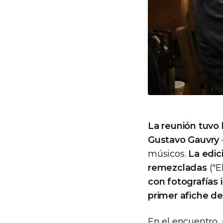
La reunión tuvo 
Gustavo Gauvry
músicos.
La edic
remezcladas
("E
con fotografías 
primer afiche de
En el encuentro,