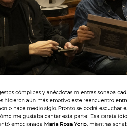
gestos cómplices y anécdotas mientras sonaba cad
os hicieron aún más emotivo este reencuentro ent
monio hace medio siglo. Pronto se podrá escuchar es
Cómo me gustaba cantar esta parte! ‘Esa careta idiot
omentó emocionada
María Rosa Yorio
, mientras sona