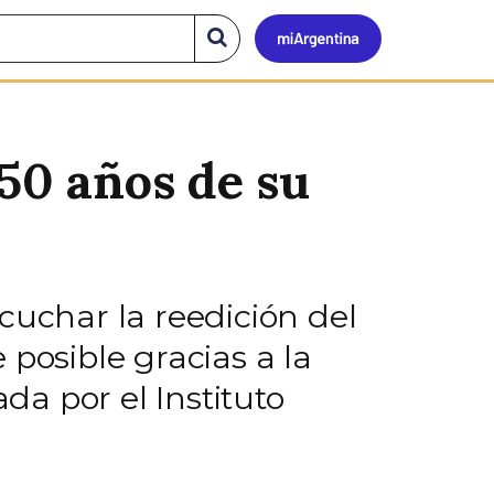
Mi
Buscar
en
el
Argen
sitio
 50 años de su
cuchar la reedición del
posible gracias a la
da por el Instituto