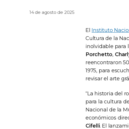
14 de agosto de 2025
El
Instituto Naci
Cultura de la Na
inolvidable para 
Porchetto
,
Charl
reencontraron 50
1975, para escuc
revisar el arte grá
“La historia del 
para la cultura d
Nacional de la M
económicos direct
Cifelli
. El lanzam