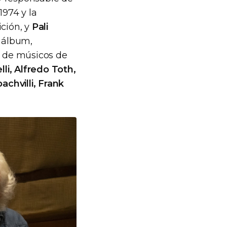
1974 y la
ción, y
Pali
l álbum,
n de músicos de
li, Alfredo Toth,
chvilli, Frank