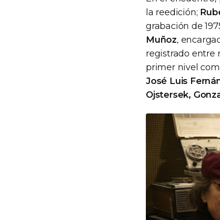
la reedición;
Rub
grabación de 197
Muñoz
, encargad
registrado entre
primer nivel co
José Luis Fernán
Ojstersek, Gonza