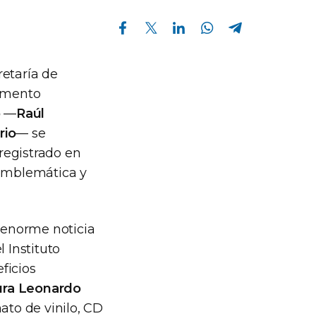
Compartir en Facebook
Compartir en Twitter
Compartir en Linkedin
Compartir en Whatsapp
Compartir en Telegram
retaría de
momento
o
—
Raúl
rio
— se
registrado en
 emblemática y
a enorme noticia
 Instituto
ficios
tura Leonardo
ato de vinilo, CD