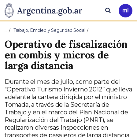
Pasar al contenido principal
Presidencia
Buscar
Ir
a
de
Mi
…
Trabajo, Empleo y Seguridad Social
Arg
la
Operativo de fiscalización
Nación
en combis y micros de
larga distancia
Durante el mes de julio, como parte del
“Operativo Turismo Invierno 2012” que lleva
adelante la cartera dirigida por el ministro
Tomada, a través de la Secretaría de
Trabajo y en el marco del Plan Nacional de
Regularización del Trabajo (PNRT), se
realizaron diversas inspecciones en
transportes de pasajeros de larga distancia,