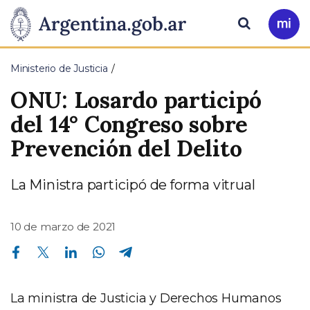
Pasar al contenido principal
Presidencia
Buscar
Ir
a
de
Mi
Ministerio de Justicia
Arg
la
ONU: Losardo participó
Nación
del 14° Congreso sobre
Prevención del Delito
La Ministra participó de forma vitrual
10 de marzo de 2021
Compartir en Facebook
Compartir en Twitter
Compartir en Linkedin
Compartir en Whatsapp
Compartir en Telegram
La ministra de Justicia y Derechos Humanos