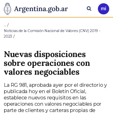
Pasar al contenido principal
Presidencia
Buscar
Ir
a
de
Mi
…
Arg
la
Noticias de la Comisión Nacional de Valores (CNV) 2019 -
2023
Nación
Nuevas disposiciones
sobre operaciones con
valores negociables
La RG 981, aprobada ayer por el directorio y
publicada hoy en el Boletín Oficial,
establece nuevos requisitos en las
operaciones con valores negociables por
parte de clientes y carteras propias de