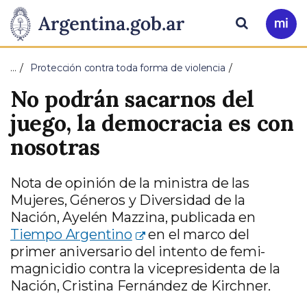
Pasar al contenido principal
Presidencia
Buscar
Ir
a
de
Mi
…
Protección contra toda forma de violencia
Arg
la
No podrán sacarnos del
Nación
juego, la democracia es con
nosotras
Nota de opinión de la ministra de las
Mujeres, Géneros y Diversidad de la
Nación, Ayelén Mazzina, publicada en
Tiempo Argentino
en el marco del
primer aniversario del intento de femi-
magnicidio contra la vicepresidenta de la
Nación, Cristina Fernández de Kirchner.