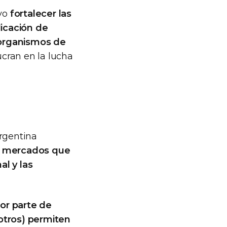
ivo
fortalecer las
icación de
 organismos de
ucran en la lucha
Argentina
o a mercados que
al y las
or parte de
 otros) permiten