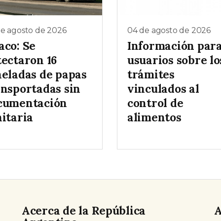
de agosto de 2026
04 de agosto de 2026
aco: Se
Información par
tectaron 16
usuarios sobre lo
neladas de papas
trámites
ansportadas sin
vinculados al
cumentación
control de
nitaria
alimentos
Acerca de la República
A