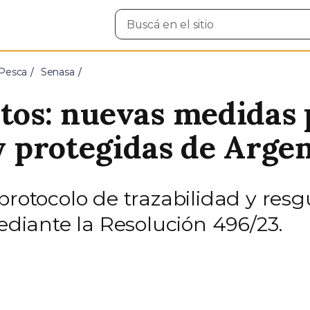
Buscar
en
el
sitio
 Pesca
Senasa
utos: nuevas medidas
 y protegidas de Arge
 protocolo de trazabilidad y re
mediante la Resolución 496/23.