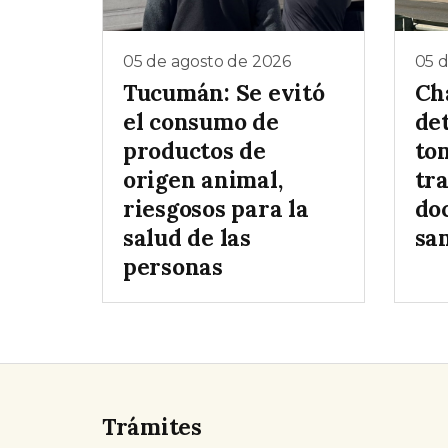
05 de agosto de 2026
05 
Tucumán: Se evitó
Ch
el consumo de
de
productos de
to
origen animal,
tr
riesgosos para la
do
salud de las
sa
personas
Trámites