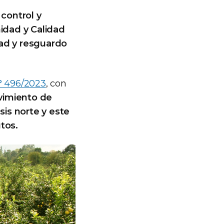
l
control y
nidad y Calidad
dad y resguardo
° 496/2023
, con
imiento de
is norte y este
tos.