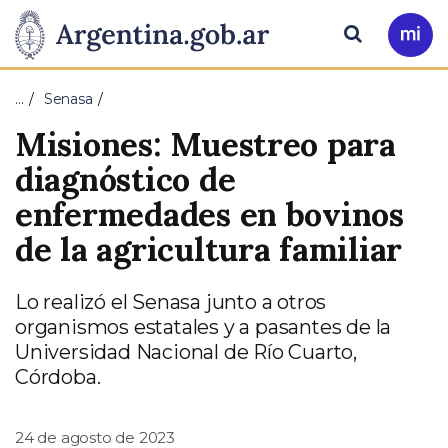
Pasar al contenido principal
Presidencia
Buscar
Ir
a
de
Mi
…
Senasa
Arg
la
Misiones: Muestreo para
Nación
diagnóstico de
enfermedades en bovinos
de la agricultura familiar
Lo realizó el Senasa junto a otros
organismos estatales y a pasantes de la
Universidad Nacional de Río Cuarto,
Córdoba.
24 de agosto de 2023