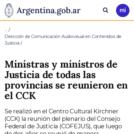
Pasar al contenido principal
Presidencia
Buscar
Ir
a
de
Mi
…
Arg
la
Dirección de Comunicación Audiovisual en Contenidos de
Justicia
Nación
Ministras y ministros de
Justicia de todas las
provincias se reunieron en
el CCK
Se realizó en el Centro Cultural Kirchner
(CCK) la reunión del plenario del Consejo
Federal de Justicia (COFEJUS), que luego
de dos años se reunió de manera