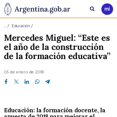
Pasar al contenido principal
Presidencia
Buscar
Ir
a
de
Mi
…
Educación
Arg
la
Mercedes Miguel: “Este es
Nación
el año de la construcción
de la formación educativa”
05 de enero de 2018
Compartir en Facebook
Compartir en Twitter
Compartir en Linkedin
Compartir en Whatsapp
Compartir en Telegram
Educación: la formación docente, la
apuesta de 2018 para mejorar el