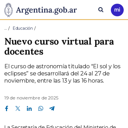
Pasar al contenido principal
Presidencia
Buscar
Ir
a
de
Mi
…
Educación
Arg
la
Nuevo curso virtual para
Nación
docentes
El curso de astronomía titulado “El sol y los
eclipses” se desarrollará del 24 al 27 de
noviembre, entre las 13 y las 16 horas.
19 de noviembre de 2025
Compartir en Facebook
Compartir en Twitter
Compartir en Linkedin
Compartir en Whatsapp
Compartir en Telegram
La Secretaría de Educación del Ministerio de