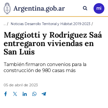
Pasar al contenido principal
Presidencia
Buscar
Ir
a
de
Mi
…
Noticias Desarrollo Territorial y Hábitat 2019-2023
Arg
la
Maggiotti y Rodriguez Saá
Nación
entregaron viviendas en
San Luis
También firmaron convenios para la
construcción de 980 casas más
05 de abril de 2023
Compartir en Facebook
Compartir en Twitter
Compartir en Linkedin
Compartir en Whatsapp
Compartir en Telegram