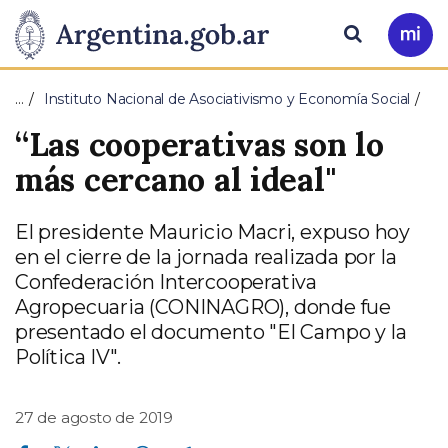
Pasar al contenido principal
Presidencia
Buscar
Ir
a
de
Mi
…
Instituto Nacional de Asociativismo y Economía Social
Arg
la
“Las cooperativas son lo
Nación
más cercano al ideal"
El presidente Mauricio Macri, expuso hoy
en el cierre de la jornada realizada por la
Confederación Intercooperativa
Agropecuaria (CONINAGRO), donde fue
presentado el documento "El Campo y la
Política IV".
27 de agosto de 2019
Compartir en Facebook
Compartir en Twitter
Compartir en Linkedin
Compartir en Whatsapp
Compartir en Telegram