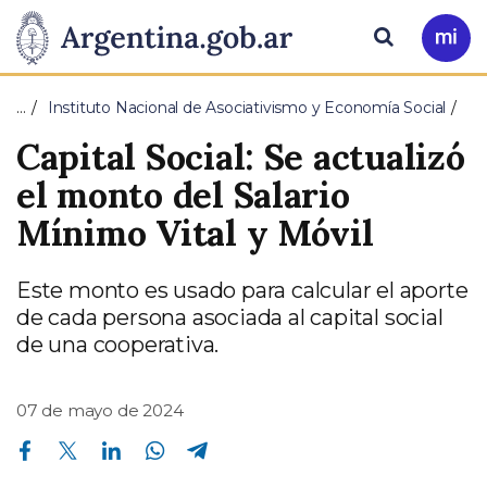
Pasar al contenido principal
Presidencia
Buscar
Ir
a
de
Mi
…
Instituto Nacional de Asociativismo y Economía Social
Arg
la
Capital Social: Se actualizó
Nación
el monto del Salario
Mínimo Vital y Móvil
Este monto es usado para calcular el aporte
de cada persona asociada al capital social
de una cooperativa.
07 de mayo de 2024
Compartir en Facebook
Compartir en Twitter
Compartir en Linkedin
Compartir en Whatsapp
Compartir en Telegram