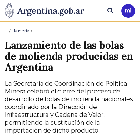
Pasar al contenido principal
Presidencia
Buscar
Ir
a
de
Mi
…
Minería
Arg
la
Lanzamiento de las bolas
Nación
de molienda producidas en
Argentina
La Secretaría de Coordinación de Política
Minera celebró el cierre del proceso de
desarrollo de bolas de molienda nacionales
coordinado por la Dirección de
Infraestructura y Cadena de Valor,
permitiendo la sustitución de la
importación de dicho producto.