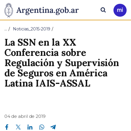
Pasar al contenido principal
Presidencia
Buscar
Ir
a
de
Mi
…
Noticias_2015-2019
Arg
la
La SSN en la XX
Nación
Conferencia sobre
Regulación y Supervisión
de Seguros en América
Latina IAIS-ASSAL
04 de abril de 2019
Compartir en Facebook
Compartir en Twitter
Compartir en Linkedin
Compartir en Whatsapp
Compartir en Telegram