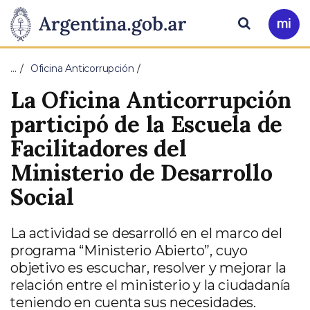
Pasar al contenido principal
Presidencia
Buscar
Ir
a
de
Mi
…
Oficina Anticorrupción
Arg
la
La Oficina Anticorrupción
Nación
participó de la Escuela de
Facilitadores del
Ministerio de Desarrollo
Social
La actividad se desarrolló en el marco del
programa “Ministerio Abierto”, cuyo
objetivo es escuchar, resolver y mejorar la
relación entre el ministerio y la ciudadanía
teniendo en cuenta sus necesidades.