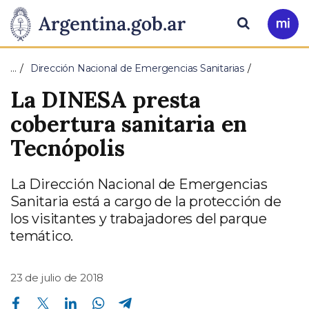
Pasar al contenido principal
Presidencia
Buscar
Ir
a
de
Mi
…
Dirección Nacional de Emergencias Sanitarias
Arg
la
La DINESA presta
Nación
cobertura sanitaria en
Tecnópolis
La Dirección Nacional de Emergencias
Sanitaria está a cargo de la protección de
los visitantes y trabajadores del parque
temático.
23 de julio de 2018
Compartir en Facebook
Compartir en Twitter
Compartir en Linkedin
Compartir en Whatsapp
Compartir en Telegram