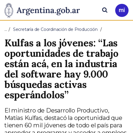
Pasar al contenido principal
Presidencia
Buscar
Ir
a
de
Mi
…
Secretaría de Coordinación de Producción
Arg
la
Kulfas a los jóvenes: “Las
Nación
oportunidades de trabajo
están acá, en la industria
del software hay 9.000
búsquedas activas
esperándolos”
El ministro de Desarrollo Productivo,
Matías Kulfas, destacó la oportunidad que
tienen 60 mil jóvenes de todo el país para
aprender a programar y acceder a empleos