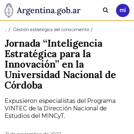
Pasar al contenido principal
Presidencia
Buscar
Ir
a
de
Mi
…
Gestión estratégica del conocimiento
Arg
la
Jornada “Inteligencia
Nación
Estratégica para la
Innovación” en la
Universidad Nacional de
Córdoba
Expusieron especialistas del Programa
VINTEC de la Dirección Nacional de
Estudios del MINCyT.
21 de noviembre de 2022