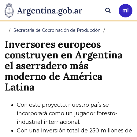
Pasar al contenido principal
Presidencia
Buscar
Ir
a
de
Mi
…
Secretaría de Coordinación de Producción
Arg
la
Inversores europeos
Nación
construyen en Argentina
el aserradero más
moderno de América
Latina
Con este proyecto, nuestro país se
incorporará como un jugador foresto-
industrial internacional.
Con una inversión total de 250 millones de