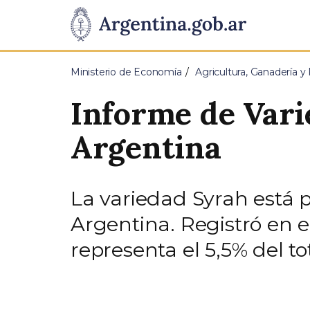
Pasar al contenido principal
Presidencia
de
Ministerio de Economía
Agricultura, Ganadería y
la
Informe de Vari
Nación
Argentina
La variedad Syrah está p
Argentina. Registró en el
representa el 5,5% del tot