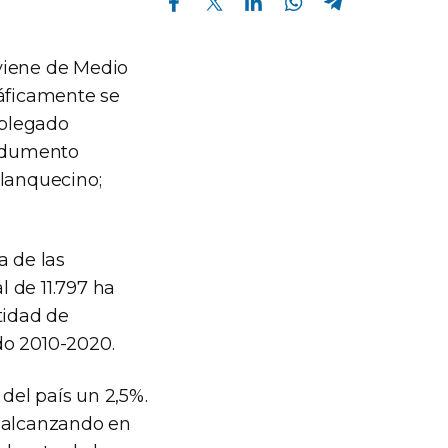
viene de Medio
ráficamente se
 plegado
indumento
blanquecino;
a de las
l de 11.797 ha
ntidad de
do 2010-2020.
del país un 2,5%.
, alcanzando en