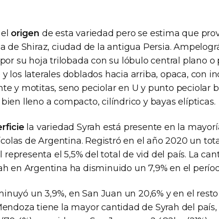
 el
origen
de esta variedad pero se estima que pro
na de Shiraz, ciudad de la antigua Persia. Ampelog
por su hoja trilobada con su lóbulo central plano o
y los laterales doblados hacia arriba, opaca, con 
te y motitas, seno peciolar en U y punto peciolar 
ien lleno a compacto, cilíndrico y bayas elípticas.
rficie
la variedad Syrah está presente en la mayorí
nícolas de Argentina. Registró en el año 2020 un tota
l representa el 5,5% del total de vid del país. La ca
ah en Argentina ha disminuido un 7,9% en el perío
nuyó un 3,9%, en San Juan un 20,6% y en el resto 
Mendoza tiene la mayor cantidad de Syrah del país