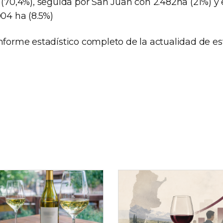
 (70,4%), seguida por San Juan con 2.482ha (21%) y e
004 ha (8.5%)
nforme estadístico completo de la actualidad de es