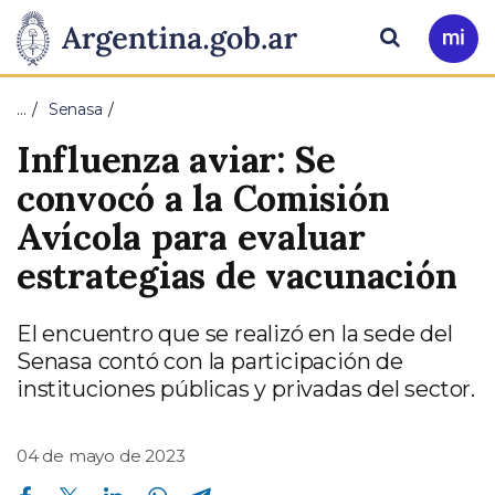
Pasar al contenido principal
Presidencia
Buscar
Ir
a
de
Mi
…
Senasa
Arg
la
Influenza aviar: Se
Nación
convocó a la Comisión
Avícola para evaluar
estrategias de vacunación
El encuentro que se realizó en la sede del
Senasa contó con la participación de
instituciones públicas y privadas del sector.
04 de mayo de 2023
Compartir en Facebook
Compartir en Twitter
Compartir en Linkedin
Compartir en Whatsapp
Compartir en Telegram