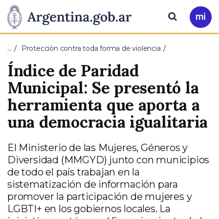
Pasar al contenido principal
Presidencia
Buscar
Ir
a
de
Mi
…
Protección contra toda forma de violencia
Arg
la
Índice de Paridad
Nación
Municipal: Se presentó la
herramienta que aporta a
una democracia igualitaria
El Ministerio de las Mujeres, Géneros y
Diversidad (MMGYD) junto con municipios
de todo el país trabajan en la
sistematización de información para
promover la participación de mujeres y
LGBTI+ en los gobiernos locales. La