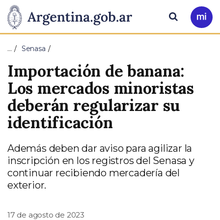
Pasar al contenido principal
Presidencia
Buscar
Ir
a
de
Mi
…
Senasa
Arg
la
Importación de banana:
Nación
Los mercados minoristas
deberán regularizar su
identificación
Además deben dar aviso para agilizar la
inscripción en los registros del Senasa y
continuar recibiendo mercadería del
exterior.
17 de agosto de 2023