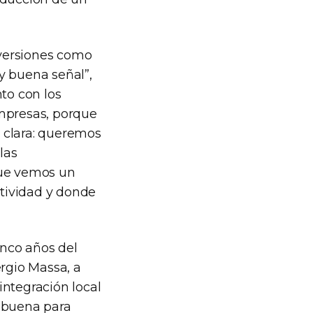
nversiones como
y buena señal”,
to con los
empresas, porque
s clara: queremos
las
que vemos un
tividad y donde
inco años del
rgio Massa, a
integración local
y buena para