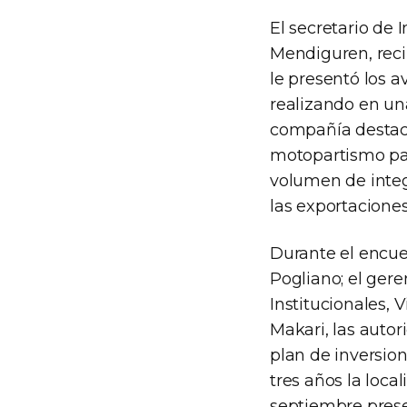
El secretario de 
Mendiguren, reci
le presentó los 
realizando en un
compañía destac
motopartismo par
volumen de integ
las exportaciones
Durante el encue
Pogliano; el ger
Institucionales, 
Makari, las auto
plan de inversio
tres años la loca
septiembre prese