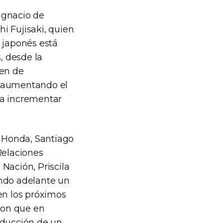
 Ignacio de
i Fujisaki, quien
 japonés está
, desde la
en de
r aumentando el
 a incrementar
e Honda, Santiago
Relaciones
 Nación, Priscila
ando adelante un
en los próximos
aron que en
oducción de un