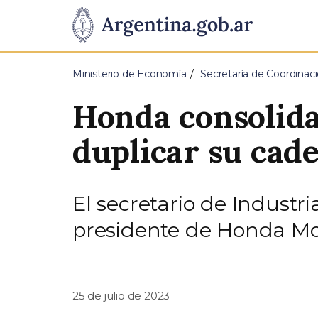
Pasar al contenido principal
Presidencia
de
Ministerio de Economía
Secretaría de Coordina
la
Honda consolida
Nación
duplicar su cad
El secretario de Industri
presidente de Honda Mot
25 de julio de 2023