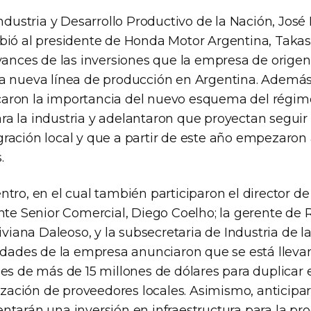
Industria y Desarrollo Productivo de la Nación, José
bió al presidente de Honda Motor Argentina, Takash
avances de las inversiones que la empresa de origen
a nueva línea de producción en Argentina. Además
aron la importancia del nuevo esquema del régim
a la industria y adelantaron que proyectan segui
ración local y que a partir de este año empezaron
.
ntro, en el cual también participaron el director d
ente Senior Comercial, Diego Coelho; la gerente de 
Viviana Daleoso, y la subsecretaria de Industria de la
ridades de la empresa anunciaron que se está llev
nes de más de 15 millones de dólares para duplicar 
lización de proveedores locales. Asimismo, anticip
ntarán una inversión en infraestructura para la pr