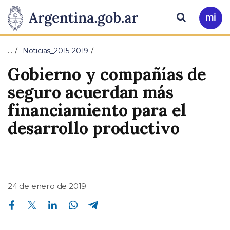
Pasar al contenido principal
Presidencia
Buscar
Ir
a
de
Mi
…
Noticias_2015-2019
Arg
la
Gobierno y compañías de
Nación
seguro acuerdan más
financiamiento para el
desarrollo productivo
24 de enero de 2019
Compartir en Facebook
Compartir en Twitter
Compartir en Linkedin
Compartir en Whatsapp
Compartir en Telegram