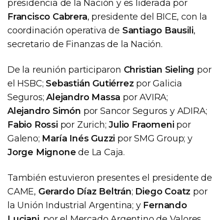
presidencia de la Nación y es liderada por
Francisco Cabrera
, presidente del BICE, con la
coordinación operativa de
Santiago Bausili
,
secretario de Finanzas de la Nación.
De la reunión participaron
Christian Sieling
por
el HSBC;
Sebastián Gutiérrez
por Galicia
Seguros;
Alejandro Massa
por AVIRA;
Alejandro Simón
por Sancor Seguros y ADIRA;
Fabio Rossi
por Zurich;
Julio Fraomeni
por
Galeno;
María Inés Guzzi
por SMG Group; y
Jorge Mignone
de La Caja.
También estuvieron presentes el presidente de
CAME,
Gerardo Díaz Beltrán
;
Diego Coatz
por
la Unión Industrial Argentina; y
Fernando
Luciani
, por el Mercado Argentino de Valores.