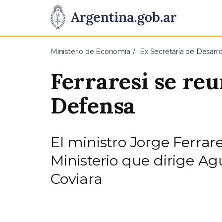
Pasar al contenido principal
Presidencia
de
Ministerio de Economía
Ex Secretaría de Desarrol
la
Ferraresi se reu
Nación
Defensa
El ministro Jorge Ferra
Ministerio que dirige Ag
Coviara