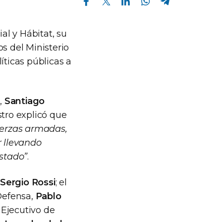
al y Hábitat, su
s del Ministerio
íticas públicas a
t,
Santiago
istro explicó que
fuerzas armadas,
r llevando
Estado”
.
Sergio Rossi
; el
 Defensa,
Pablo
e Ejecutivo de