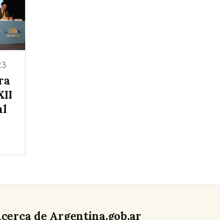
23
ra
XII
al
cerca de Argentina.gob.ar