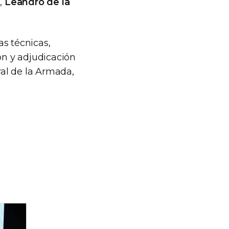
a,
Leandro de la
as técnicas,
ón y adjudicación
ral de la Armada,