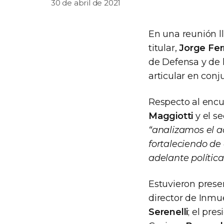
30 de abril de 2021
En una reunión ll
titular,
Jorge Fer
de Defensa y de l
articular en conj
Respecto al encue
Maggiotti
y el s
“analizamos el a
fortaleciendo de 
adelante política
Estuvieron presen
director de Inmue
Serenelli
; el pre