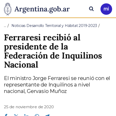
Pasar al contenido principal
Presidencia
Buscar
Ir
a
de
Mi
…
Noticias Desarrollo Territorial y Hábitat 2019-2023
Arg
la
Ferraresi recibió al
Nación
presidente de la
Federación de Inquilinos
Nacional
El ministro Jorge Ferraresi se reunió con el
representante de Inquilinos a nivel
nacional, Gervasio Muñoz
25 de noviembre de 2020
Compartir en Facebook
Compartir en Twitter
Compartir en Linkedin
Compartir en Whatsapp
Compartir en Telegram