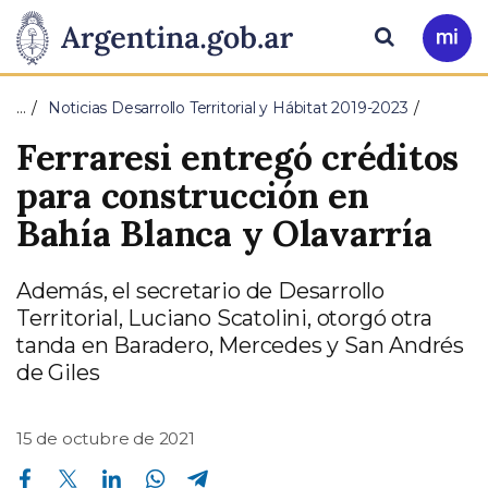
Pasar al contenido principal
Presidencia
Buscar
Ir
a
de
Mi
…
Noticias Desarrollo Territorial y Hábitat 2019-2023
Arg
la
Ferraresi entregó créditos
Nación
para construcción en
Bahía Blanca y Olavarría
Además, el secretario de Desarrollo
Territorial, Luciano Scatolini, otorgó otra
tanda en Baradero, Mercedes y San Andrés
de Giles
15 de octubre de 2021
Compartir en Facebook
Compartir en Twitter
Compartir en Linkedin
Compartir en Whatsapp
Compartir en Telegram